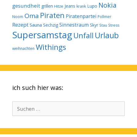
Nokia
gesundheit
grillen
Jeans
Lupo
Hitze
krank
Piraten
Oma
Piratenpartei
Noom
Pollmer
Rezept
Sinnestraum
Sauna
Sechzig
Skyr
Stau
Stress
Supersamstag
Urlaub
Unfall
Withings
weihnachten
ich such hier was:
Suchen
nach: