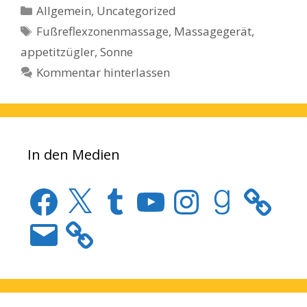
Kategorien
Allgemein
,
Uncategorized
Schlagwörter
Fußreflexzonenmassage
,
Massagegerät
,
appetitzügler
,
Sonne
Kommentar hinterlassen
In den Medien
Facebook
X
Tumblr
YouTube
Instagram
Goodreads
E-
Mail