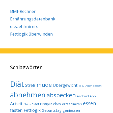
BMI-Rechner
Ernährungsdatenbank
erzaehlmirnix
Fettlogik überwinden
Schlagwörter
Diät
müde
Streß
Übergewicht
1860
Abendessen
abnehmen
abspecken
Android
App
essen
Arbeit
ebay
diaet
Disziplin
erzaehlmirnix
Chips
fasten
Fettlogik
Geburtstag
geniessen