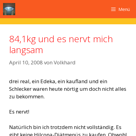
Zum
Menü
Inhalt
springen
84,1kg und es nervt mich
langsam
April 10, 2008
von
Volkhard
drei real, ein Edeka, ein kaufland und ein
Schlecker waren heute nörtig um doch nicht alles
zu bekommen.
Es nervt!
Natürlich bin ich trotzdem nicht vollständig. Es
gibt keine Hilcona-Diätmenüs zu kaufen. Obwohl