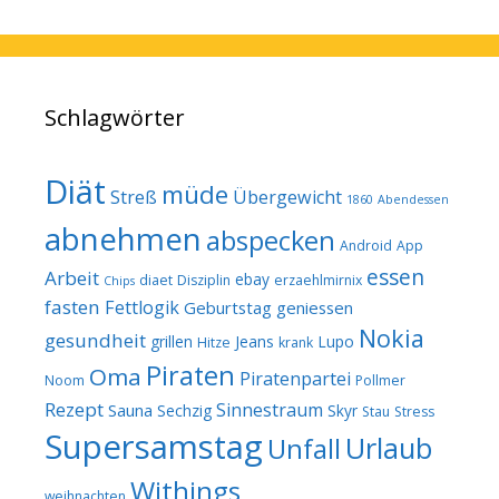
Schlagwörter
Diät
müde
Streß
Übergewicht
1860
Abendessen
abnehmen
abspecken
Android
App
essen
Arbeit
ebay
diaet
Disziplin
erzaehlmirnix
Chips
fasten
Fettlogik
Geburtstag
geniessen
Nokia
gesundheit
grillen
Jeans
Lupo
Hitze
krank
Piraten
Oma
Piratenpartei
Noom
Pollmer
Rezept
Sinnestraum
Sauna
Sechzig
Skyr
Stau
Stress
Supersamstag
Urlaub
Unfall
Withings
weihnachten