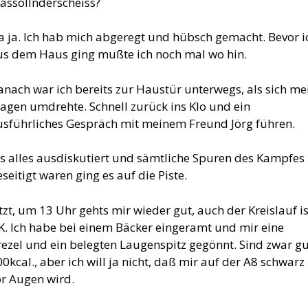
assollnderscheiss?
a ja. Ich hab mich abgeregt und hübsch gemacht. Bevor i
us dem Haus ging mußte ich noch mal wo hin.
anach war ich bereits zur Haustür unterwegs, als sich me
agen umdrehte. Schnell zurück ins Klo und ein
usführliches Gespräch mit meinem Freund Jörg führen.
ls alles ausdiskutiert und sämtliche Spuren des Kampfes
seitigt waren ging es auf die Piste.
tzt, um 13 Uhr gehts mir wieder gut, auch der Kreislauf is
K. Ich habe bei einem Bäcker eingeramt und mir eine
rezel und ein belegten Laugenspitz gegönnt. Sind zwar gu
0kcal., aber ich will ja nicht, daß mir auf der A8 schwarz
or Augen wird.