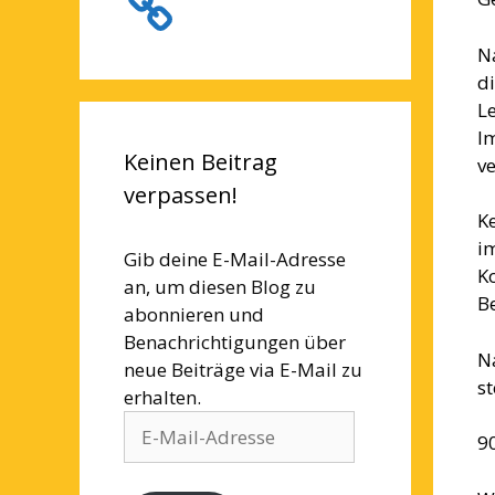
N
di
Le
I
Keinen Beitrag
v
verpassen!
K
i
Gib deine E-Mail-Adresse
K
an, um diesen Blog zu
Be
abonnieren und
Benachrichtigungen über
N
neue Beiträge via E-Mail zu
st
erhalten.
E-
90
Mail-
Adresse