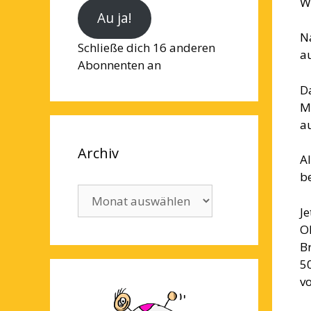
W
Au ja!
N
Schließe dich 16 anderen
a
Abonnenten an
D
M
a
Archiv
A
be
Archiv
Je
O
B
50
v