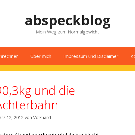
abspeckblog
Mein Weg zum Normalgewicht
enrechner
Über mich
Impressum und Disclaimer
K
90,3kg und die
Achterbahn
rz 12, 2012
von
Volkhard
estern Abend wurde mir plötzlich schlecht.