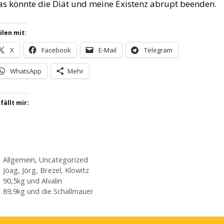
as könnte die Diät und meine Existenz abrupt beenden.
ilen mit:
X
Facebook
E-Mail
Telegram
WhatsApp
Mehr
fällt mir:
Kategorien
Allgemein
,
Uncategorized
Schlagwörter
Jöag
,
Jörg
,
Brezel
,
Klowitz
90,5kg und Alvalin
89,9kg und die Schallmauer