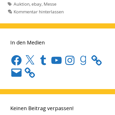
Schlagwörter
Auktion
,
ebay
,
Messe
Kommentar hinterlassen
In den Medien
Facebook
X
Tumblr
YouTube
Instagram
Goodreads
E-
Mail
Keinen Beitrag verpassen!