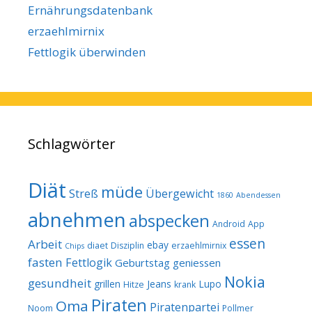
Ernährungsdatenbank
erzaehlmirnix
Fettlogik überwinden
Schlagwörter
Diät
müde
Streß
Übergewicht
1860
Abendessen
abnehmen
abspecken
Android
App
essen
Arbeit
ebay
diaet
Disziplin
erzaehlmirnix
Chips
fasten
Fettlogik
Geburtstag
geniessen
Nokia
gesundheit
grillen
Jeans
Lupo
Hitze
krank
Piraten
Oma
Piratenpartei
Noom
Pollmer