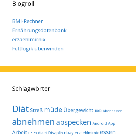
Blogroll
BMI-Rechner
Ernährungsdatenbank
erzaehlmirnix
Fettlogik überwinden
Schlagwörter
Diät
müde
Streß
Übergewicht
1860
Abendessen
abnehmen
abspecken
Android
App
essen
Arbeit
ebay
diaet
Disziplin
erzaehlmirnix
Chips