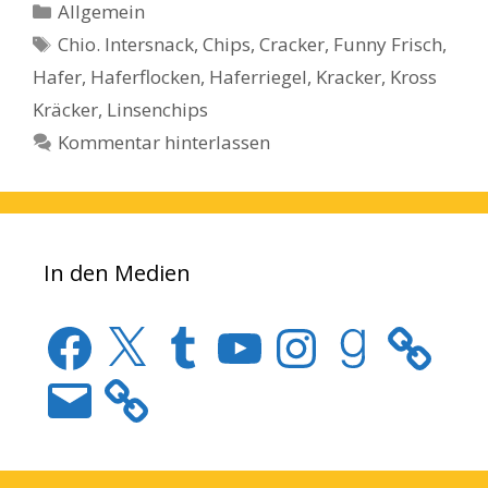
Kategorien
Allgemein
Schlagwörter
Chio. Intersnack
,
Chips
,
Cracker
,
Funny Frisch
,
Hafer
,
Haferflocken
,
Haferriegel
,
Kracker
,
Kross
Kräcker
,
Linsenchips
Kommentar hinterlassen
In den Medien
Facebook
X
Tumblr
YouTube
Instagram
Goodreads
E-
Mail