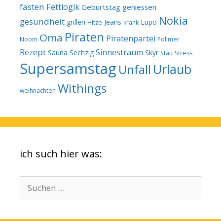
fasten
Fettlogik
Geburtstag
geniessen
Nokia
gesundheit
grillen
Jeans
Lupo
Hitze
krank
Piraten
Oma
Piratenpartei
Noom
Pollmer
Rezept
Sinnestraum
Sauna
Sechzig
Skyr
Stau
Stress
Supersamstag
Urlaub
Unfall
Withings
weihnachten
ich such hier was:
Suchen
nach: