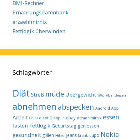
BMI-Rechner
Ernährungsdatenbank
erzaehlmirnix
Fettlogik überwinden
Schlagwörter
Diät
müde
Streß
Übergewicht
1860
Abendessen
abnehmen
abspecken
Android
App
essen
Arbeit
ebay
diaet
Disziplin
erzaehlmirnix
Chips
fasten
Fettlogik
Geburtstag
geniessen
Nokia
gesundheit
grillen
Jeans
Lupo
Hitze
krank