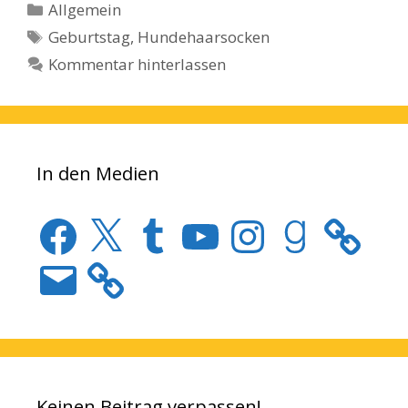
Kategorien
Allgemein
Schlagwörter
Geburtstag
,
Hundehaarsocken
Kommentar hinterlassen
In den Medien
Facebook
X
Tumblr
YouTube
Instagram
Goodreads
E-
Mail
Keinen Beitrag verpassen!