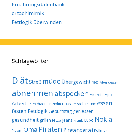
Ernährungsdatenbank
erzaehlmirnix
Fettlogik überwinden
Schlagwörter
Diät
müde
Streß
Übergewicht
1860
Abendessen
abnehmen
abspecken
Android
App
essen
Arbeit
ebay
diaet
Disziplin
erzaehlmirnix
Chips
fasten
Fettlogik
Geburtstag
geniessen
Nokia
gesundheit
grillen
Jeans
Lupo
Hitze
krank
Piraten
Oma
Piratenpartei
Noom
Pollmer