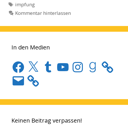
Schlagwörter
impfung
Kommentar hinterlassen
In den Medien
Facebook
X
Tumblr
YouTube
Instagram
Goodreads
E-
Mail
Keinen Beitrag verpassen!