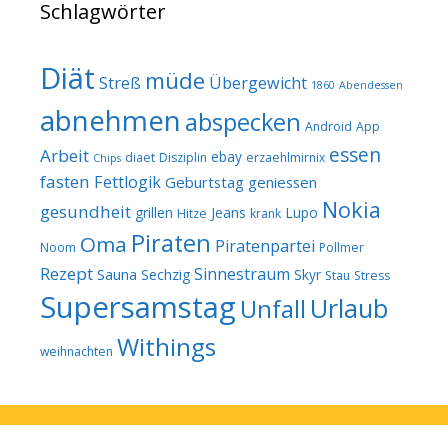
Schlagwörter
Diät
müde
Streß
Übergewicht
1860
Abendessen
abnehmen
abspecken
Android
App
essen
Arbeit
ebay
diaet
Disziplin
erzaehlmirnix
Chips
fasten
Fettlogik
Geburtstag
geniessen
Nokia
gesundheit
grillen
Jeans
Lupo
Hitze
krank
Piraten
Oma
Piratenpartei
Noom
Pollmer
Rezept
Sinnestraum
Sauna
Sechzig
Skyr
Stau
Stress
Supersamstag
Urlaub
Unfall
Withings
weihnachten