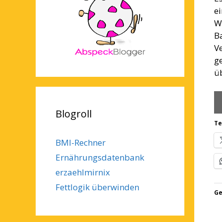
ei
W
B
V
g
ü
Blogroll
Te
BMI-Rechner
Ernährungsdatenbank
erzaehlmirnix
Fettlogik überwinden
Ge