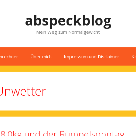
abspeckblog
Mein Weg zum Normalgewicht
enrechner
Über mich
Impressum und Disclaimer
K
Unwetter
8,0kg und der Rumpelsonntag