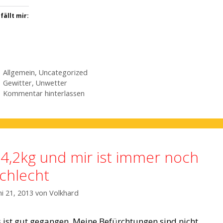
fällt mir:
Kategorien
Allgemein
,
Uncategorized
Schlagwörter
Gewitter
,
Unwetter
Kommentar hinterlassen
4,2kg und mir ist immer noch
chlecht
ni 21, 2013
von
Volkhard
s ist gut gegangen. Meine Befürchtungen sind nicht