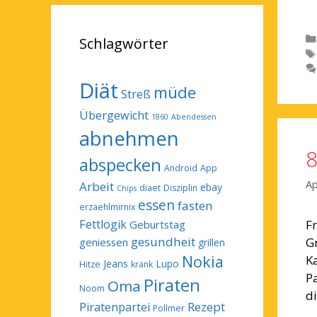
Schlagwörter
Diät
müde
Streß
Übergewicht
1860
Abendessen
abnehmen
8
abspecken
Android
App
Ap
Arbeit
ebay
diaet
Disziplin
Chips
essen
fasten
erzaehlmirnix
Fettlogik
Fr
Geburtstag
gesundheit
Gr
geniessen
grillen
Nokia
K
Jeans
Lupo
Hitze
krank
Pa
Piraten
Oma
Noom
d
Rezept
Piratenpartei
Pollmer