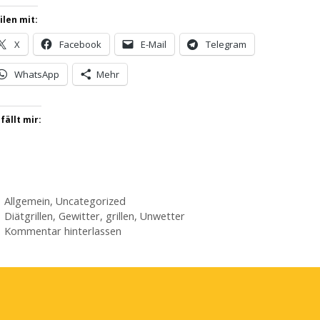
ilen mit:
X
Facebook
E-Mail
Telegram
WhatsApp
Mehr
fällt mir:
Kategorien
Allgemein
,
Uncategorized
Schlagwörter
Diätgrillen
,
Gewitter
,
grillen
,
Unwetter
Kommentar hinterlassen