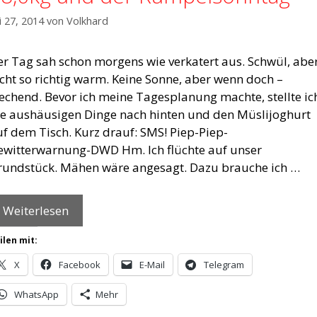
li 27, 2014
von
Volkhard
er Tag sah schon morgens wie verkatert aus. Schwül, abe
cht so richtig warm. Keine Sonne, aber wenn doch –
techend. Bevor ich meine Tagesplanung machte, stellte ic
ie aushäusigen Dinge nach hinten und den Müslijoghurt
uf dem Tisch. Kurz drauf: SMS! Piep-Piep-
ewitterwarnung-DWD Hm. Ich flüchte auf unser
rundstück. Mähen wäre angesagt. Dazu brauche ich …
Weiterlesen
ilen mit:
X
Facebook
E-Mail
Telegram
WhatsApp
Mehr