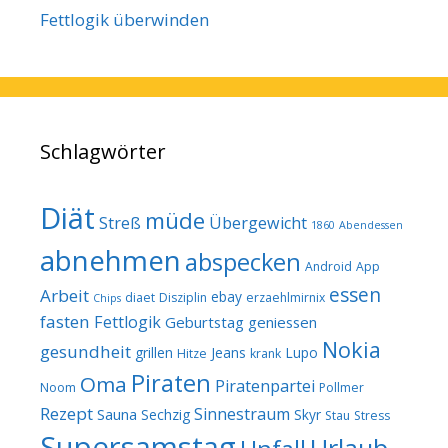
Fettlogik überwinden
Schlagwörter
Diät
müde
Streß
Übergewicht
1860
Abendessen
abnehmen
abspecken
Android
App
essen
Arbeit
ebay
diaet
Disziplin
erzaehlmirnix
Chips
fasten
Fettlogik
Geburtstag
geniessen
Nokia
gesundheit
grillen
Jeans
Lupo
Hitze
krank
Piraten
Oma
Piratenpartei
Noom
Pollmer
Rezept
Sinnestraum
Sauna
Sechzig
Skyr
Stau
Stress
Supersamstag