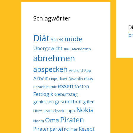
Schlagwörter
D
E
Diät
müde
Streß
Übergewicht
1860
Abendessen
abnehmen
abspecken
Android
App
Arbeit
ebay
diaet
Disziplin
Chips
essen
fasten
erzaehlmirnix
Fettlogik
Geburtstag
gesundheit
geniessen
grillen
Nokia
Jeans
Lupo
Hitze
krank
Piraten
Oma
Noom
Rezept
Piratenpartei
Pollmer