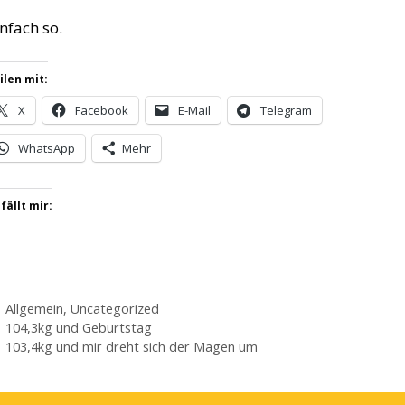
nfach so.
ilen mit:
X
Facebook
E-Mail
Telegram
WhatsApp
Mehr
fällt mir:
Kategorien
Allgemein
,
Uncategorized
104,3kg und Geburtstag
103,4kg und mir dreht sich der Magen um