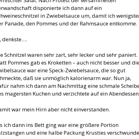
emischter Salat. Nach Protest der versammelten
erwandschaft disponierte ich dann auf ein
chweineschnitzel in Zwiebelsauce um, damit ich wenigste
er Panade, den Pommes und der Rahmsauce entkomme.
, denkste….
e Schnitzel waren sehr zart, sehr lecker und sehr paniert.
tatt Pommes gab es Kroketten – auch nicht besser und di
wibelsauce war eine Speck-Zwiebelsauce, die so gut
chmeckte, daß sie unmöglich kalorienarm war. Nun ja,
afür nahm ich dann am Nachmittag eine schmale Scheib
es magersten Kuchen und verzichtete auf ein Abendessen
amit war mein Hirn aber nicht einverstanden.
s ich dann ins Bett ging war eine größere Portion
alzstangen und eine halbe Packung Krusties verschwunde