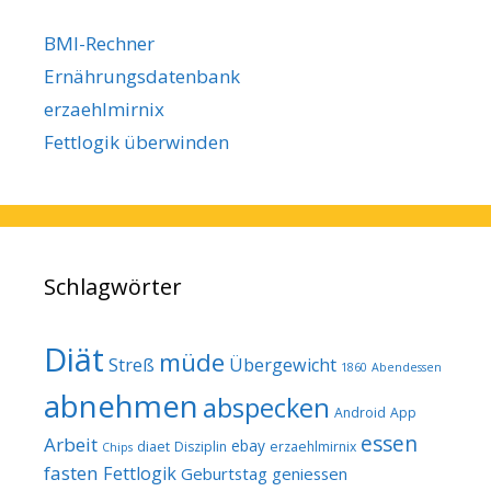
BMI-Rechner
Ernährungsdatenbank
erzaehlmirnix
Fettlogik überwinden
Schlagwörter
Diät
müde
Streß
Übergewicht
1860
Abendessen
abnehmen
abspecken
Android
App
essen
Arbeit
ebay
diaet
Disziplin
erzaehlmirnix
Chips
fasten
Fettlogik
Geburtstag
geniessen