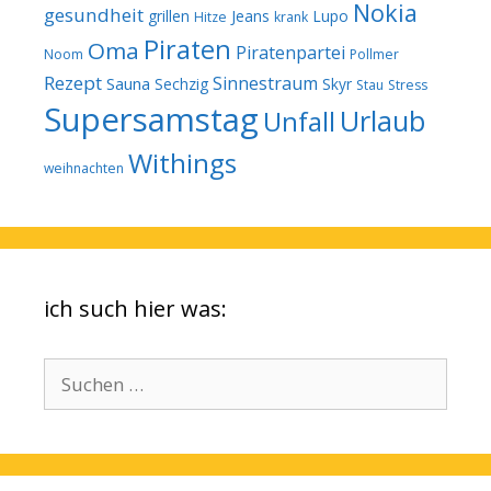
Nokia
gesundheit
grillen
Jeans
Lupo
Hitze
krank
Piraten
Oma
Piratenpartei
Noom
Pollmer
Rezept
Sinnestraum
Sauna
Sechzig
Skyr
Stau
Stress
Supersamstag
Urlaub
Unfall
Withings
weihnachten
ich such hier was:
Suchen
nach: