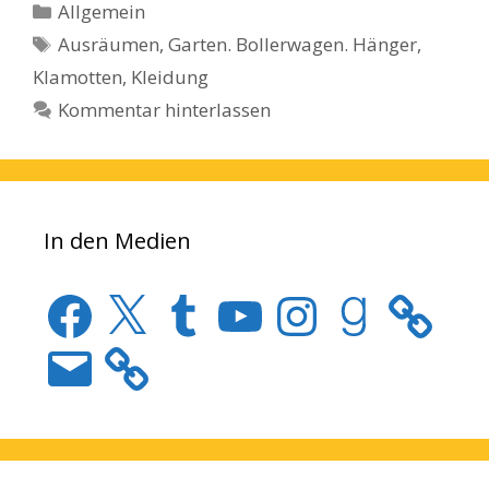
Kategorien
Allgemein
Schlagwörter
Ausräumen
,
Garten. Bollerwagen. Hänger
,
Klamotten
,
Kleidung
Kommentar hinterlassen
In den Medien
Facebook
X
Tumblr
YouTube
Instagram
Goodreads
E-
Mail