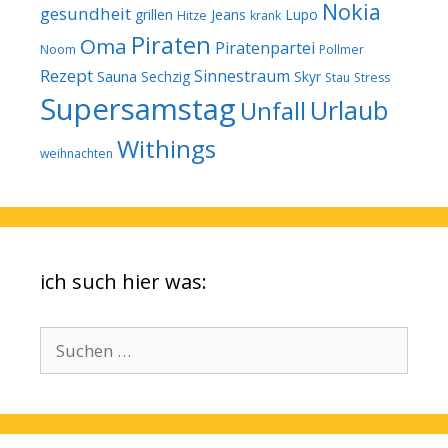
Nokia
gesundheit
grillen
Jeans
Lupo
Hitze
krank
Piraten
Oma
Piratenpartei
Noom
Pollmer
Rezept
Sinnestraum
Sauna
Sechzig
Skyr
Stau
Stress
Supersamstag
Urlaub
Unfall
Withings
weihnachten
ich such hier was:
Suchen
nach: