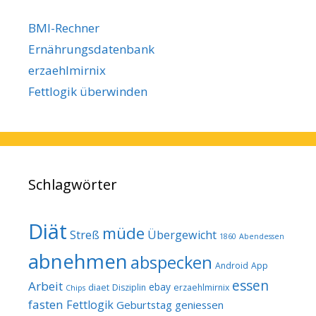
BMI-Rechner
Ernährungsdatenbank
erzaehlmirnix
Fettlogik überwinden
Schlagwörter
Diät
müde
Streß
Übergewicht
1860
Abendessen
abnehmen
abspecken
Android
App
essen
Arbeit
ebay
diaet
Disziplin
erzaehlmirnix
Chips
fasten
Fettlogik
Geburtstag
geniessen