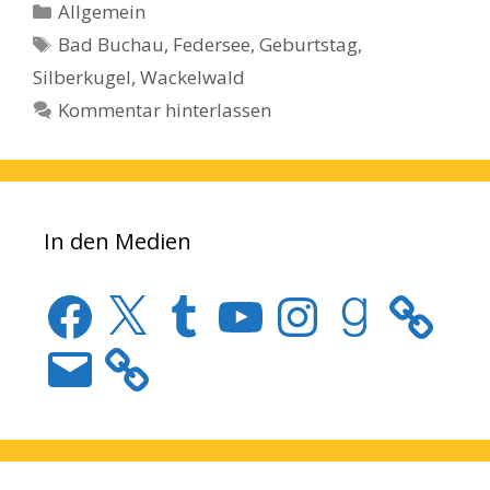
Kategorien
Allgemein
Schlagwörter
Bad Buchau
,
Federsee
,
Geburtstag
,
Silberkugel
,
Wackelwald
Kommentar hinterlassen
In den Medien
Facebook
X
Tumblr
YouTube
Instagram
Goodreads
E-
Mail