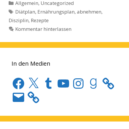
Kategorien
Allgemein
,
Uncategorized
Schlagwörter
Diätplan
,
Ernährungsplan
,
abnehmen
,
Disziplin
,
Rezepte
Kommentar hinterlassen
In den Medien
Facebook
X
Tumblr
YouTube
Instagram
Goodreads
E-
Mail