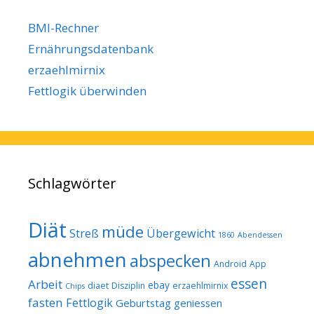
BMI-Rechner
Ernährungsdatenbank
erzaehlmirnix
Fettlogik überwinden
Schlagwörter
Diät
müde
Streß
Übergewicht
1860
Abendessen
abnehmen
abspecken
Android
App
essen
Arbeit
ebay
diaet
Disziplin
erzaehlmirnix
Chips
fasten
Fettlogik
Geburtstag
geniessen