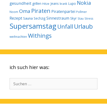
Nokia
gesundheit
grillen
Jeans
Lupo
Hitze
krank
Piraten
Oma
Piratenpartei
Noom
Pollmer
Rezept
Sinnestraum
Sauna
Sechzig
Skyr
Stau
Stress
Supersamstag
Urlaub
Unfall
Withings
weihnachten
ich such hier was:
Suchen
nach: