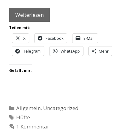
Weiterlesen
Teilen mit:
X
Facebook
E-Mail
Telegram
WhatsApp
Mehr
Gefällt mir:
Kategorien
Allgemein
,
Uncategorized
Schlagwörter
Hüfte
1 Kommentar