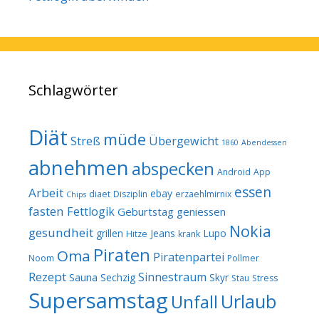
Schlagwörter
Diät
müde
Streß
Übergewicht
1860
Abendessen
abnehmen
abspecken
Android
App
essen
Arbeit
ebay
diaet
Disziplin
erzaehlmirnix
Chips
fasten
Fettlogik
Geburtstag
geniessen
Nokia
gesundheit
grillen
Jeans
Lupo
Hitze
krank
Piraten
Oma
Piratenpartei
Noom
Pollmer
Rezept
Sinnestraum
Sauna
Sechzig
Skyr
Stau
Stress
Supersamstag
Urlaub
Unfall